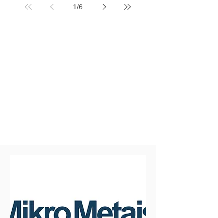
1
/
6