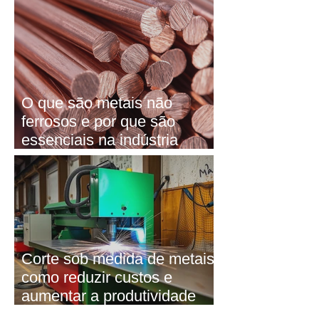
o ideal
O que são metais não
ferrosos e por que são
essenciais na indústria
moderna
Corte sob medida de metais:
como reduzir custos e
aumentar a produtividade
industrial