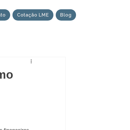
ato
Cotação LME
Blog
omo