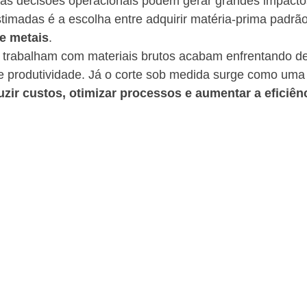
nas decisões operacionais podem gerar grandes impactos
madas é a escolha entre adquirir matéria-prima padrão 
e metais
.
trabalham com materiais brutos acabam enfrentando de
de produtividade. Já o corte sob medida surge como uma
uzir custos, otimizar processos e aumentar a eficiênc