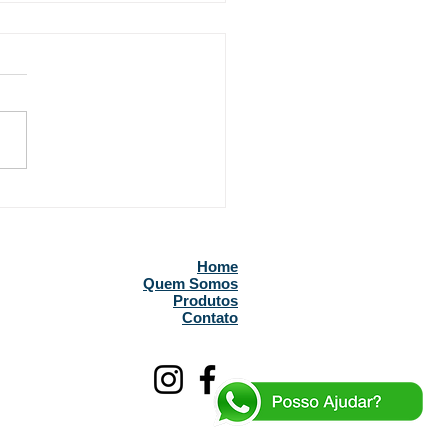
los de IA para gestão
stoque industrial
ados na volatilidade da
Home
Quem Somos
Produtos
Contato