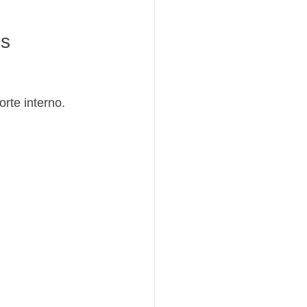
is
rte interno.