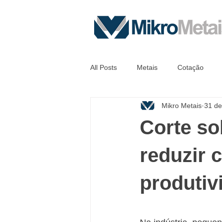
All Posts
Metais
Cotação
Mikro Metais
31 de
Corte so
reduzir 
produtiv