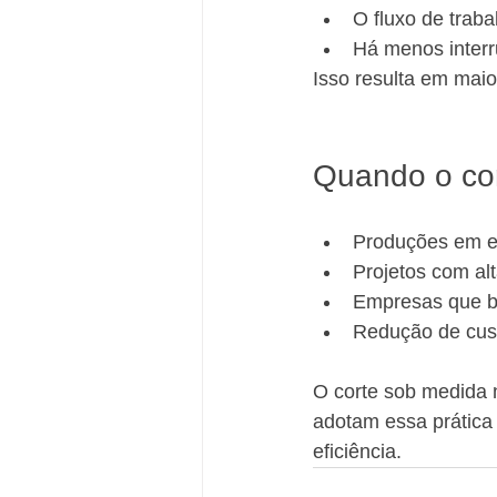
O fluxo de traba
Há menos interr
Isso resulta em mai
Quando o cor
Produções em e
Projetos com al
Empresas que bu
Redução de cust
O corte sob medida 
adotam essa prática
eficiência.