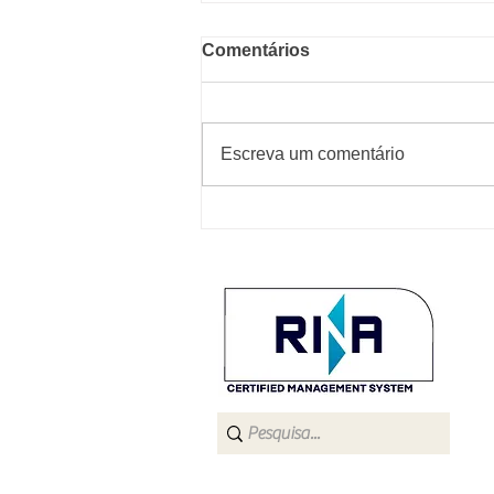
Comentários
Escreva um comentário
Alumínio, cobre, latão e
bronze: diferenças,
aplicações e como escolher
o ideal