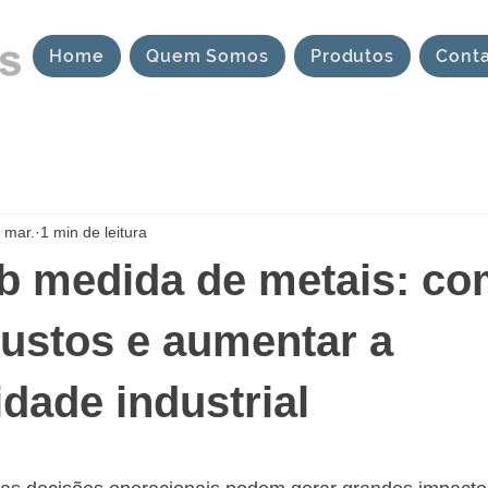
Home
Quem Somos
Produtos
Cont
 mar.
1 min de leitura
b medida de metais: c
custos e aumentar a
idade industrial