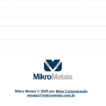
O que são metais não
Mode
ferrosos e por que são
de e
essenciais na indústria
base
moderna
LME
Mikro Metais © 2025 por
Meio Comunicação
vendas@mikrometais.com.br