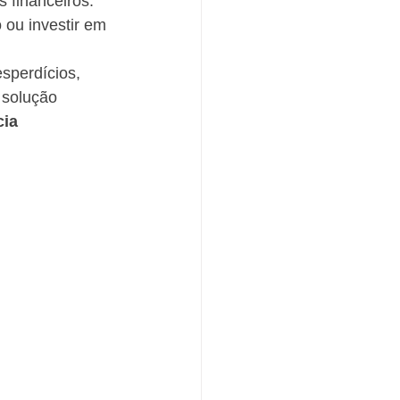
 financeiros. 
ou investir em 
sperdícios, 
 solução 
ia 