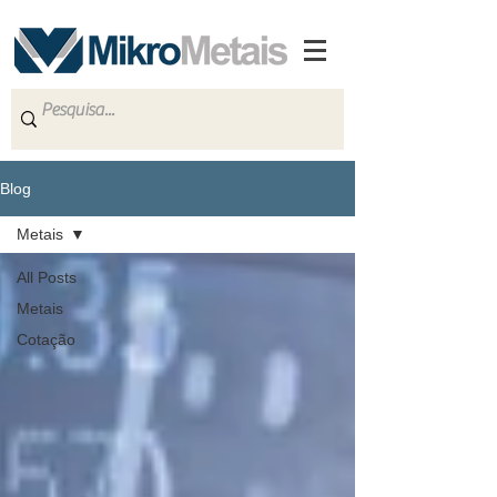
Blog
Metais
All Posts
Metais
Cotação