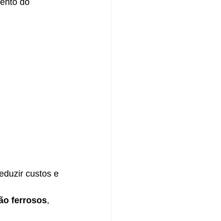
ento do 
reduzir custos e 
ão ferrosos
, 