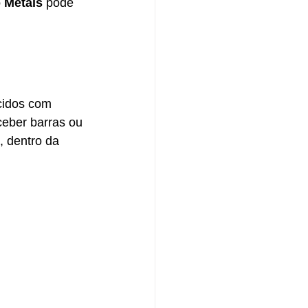
 Metais
 pode 
cidos com 
ceber barras ou 
, dentro da 