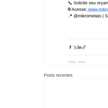
📞 Solicite seu orç
🌐 Acesse:
www.mikro
📍 @mikrometais | S
Posts recentes