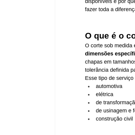
disponíveis e por q
fazer toda a diferenç
O que é o c
O corte sob medida 
dimensões específ
chapas em tamanhos
tolerância definida 
Esse tipo de serviço
automotiva
elétrica
de transformaç
de usinagem e f
construção civil