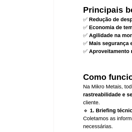
Principais 
✅ 
Redução de despe
✅ 
Economia de te
✅ 
Agilidade na mo
✅ 
Mais segurança 
✅ 
Aproveitamento 
Como funcio
Na Mikro Metais, to
rastreabilidade e 
cliente.
🔹 
1. Briefing técni
Coletamos as informa
necessárias.