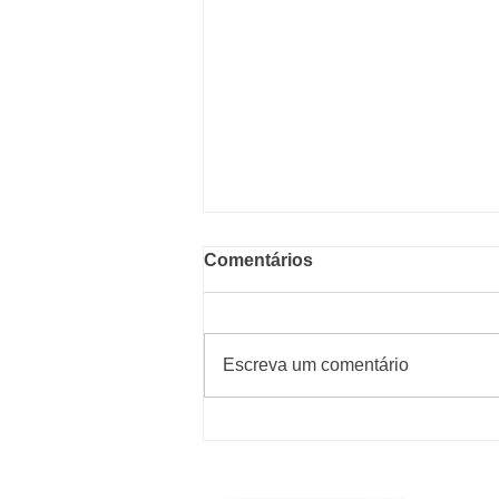
Comentários
Escreva um comentário
Alumínio, cobre, latão e
bronze: diferenças,
aplicações e como escolher