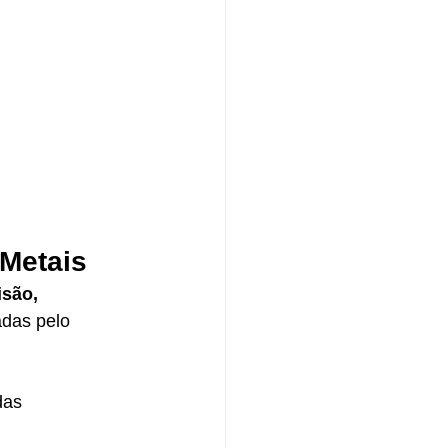
 Metais
isão, 
adas pelo 
das 