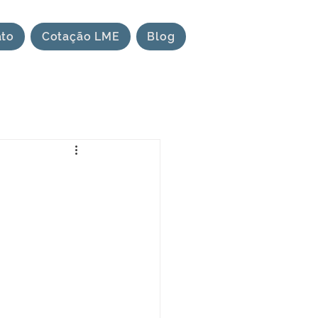
ato
Cotação LME
Blog
b